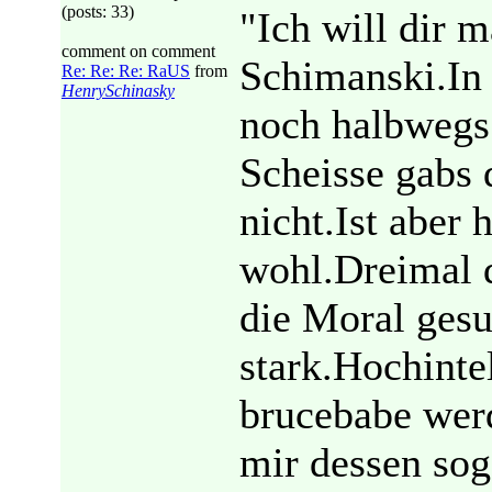
(posts: 33)
"Ich will dir 
comment on comment
Schimanski.In 
Re: Re: Re: RaUS
from
HenrySchinasky
noch halbwegs
Scheisse gabs 
nicht.Ist aber
wohl.Dreimal d
die Moral ges
stark.Hochinte
brucebabe werd
mir dessen soga