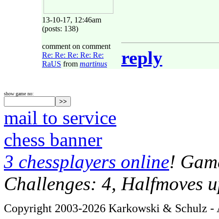
13-10-17, 12:46am
(posts: 138)
comment on comment
reply
Re: Re: Re: Re: Re:
RaUS
from
martinus
show game no:
mail to service
chess banner
3 chessplayers online
! Game
Challenges: 4, Halfmoves u
Copyright 2003-2026 Karkowski & Schulz - A