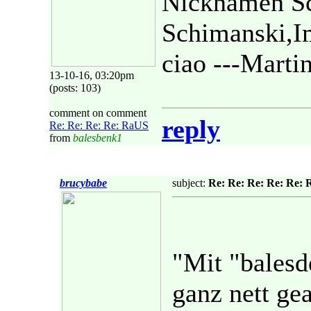
Nicknamen Sc
Schimanski,I
ciao ---Marti
13-10-16, 03:20pm
(posts: 103)
comment on comment
reply
Re: Re: Re: Re: RaUS
from
balesbenk1
brucybabe
subject:
Re: Re: Re: Re: Re:
"Mit "balesd
ganz nett ge