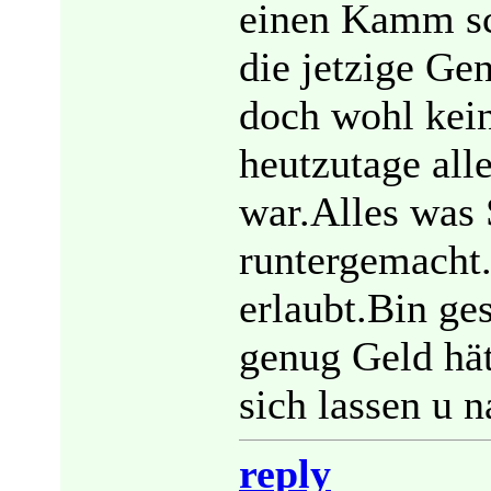
einen Kamm sc
die jetzige Ge
doch wohl kei
heutzutage all
war.Alles was
runtergemacht
erlaubt.Bin g
genug Geld hät
sich lassen u 
reply