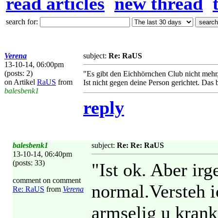
read articles
new thread
search for:
Verena
subject:
Re: RaUS
13-10-14, 06:00pm
(posts: 2)
"Es gibt den Eichhörnchen Club nicht mehr, 
on Artikel
RaUS
from
Ist nicht gegen deine Person gerichtet. Das 
balesbenk1
reply
balesbenk1
subject:
Re: Re: RaUS
13-10-14, 06:40pm
(posts: 33)
"Ist ok. Aber irg
comment on comment
normal.Versteh i
Re: RaUS
from
Verena
armselig u krank