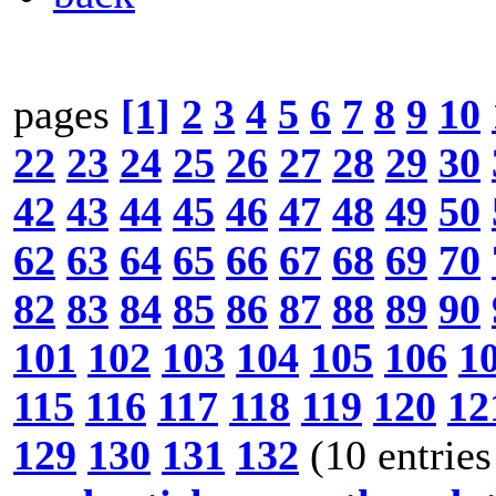
pages
[1]
2
3
4
5
6
7
8
9
10
22
23
24
25
26
27
28
29
30
42
43
44
45
46
47
48
49
50
62
63
64
65
66
67
68
69
70
82
83
84
85
86
87
88
89
90
101
102
103
104
105
106
1
115
116
117
118
119
120
12
129
130
131
132
(10 entries