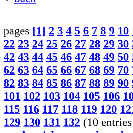
pages
[1]
2
3
4
5
6
7
8
9
10
22
23
24
25
26
27
28
29
30
42
43
44
45
46
47
48
49
50
62
63
64
65
66
67
68
69
70
82
83
84
85
86
87
88
89
90
101
102
103
104
105
106
1
115
116
117
118
119
120
12
129
130
131
132
(10 entries