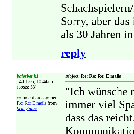
Schachspielern/
Sorry, aber das
als 30 Jahren in
reply
balesbenk1
subject:
Re: Re: Re: E mails
14-01-05, 10:44am
(posts: 33)
"Ich wünsche 
comment on comment
immer viel Spa
Re: Re: E mails
from
brucybabe
dass das reich
Kommunikatio