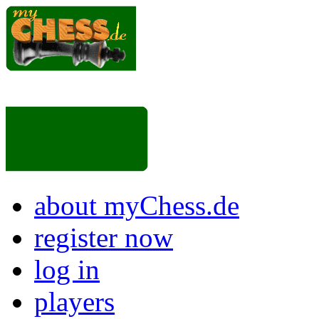
about myChess.de
register now
log in
players