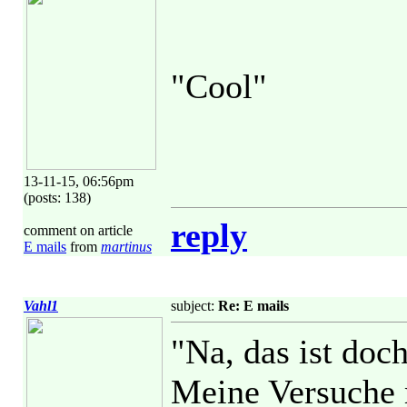
"Cool"
13-11-15, 06:56pm
(posts: 138)
reply
comment on article
E mails
from
martinus
Vahl1
subject:
Re: E mails
"Na, das ist doch
Meine Versuche 