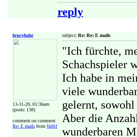
reply
brucybabe
subject:
Re: Re: E mails
"Ich fürchte, m
Schachspieler w
Ich habe in mei
viele wunderbar
gelernt, sowohl
13-11-20, 01:36am
(posts: 138)
Aber die Anzahl
comment on comment
Re: E mails
from
Vahl1
wunderbaren Me