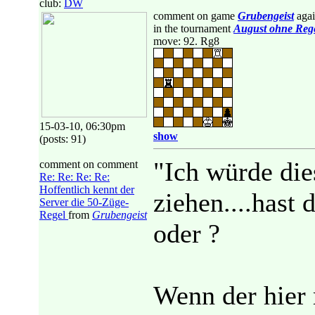
club:
DW
comment on game
Grubengeist
agai
in the tournament
August ohne Reg
move: 92. Rg8
15-03-10, 06:30pm
show
(posts: 91)
"Ich würde dies
comment on comment
Re: Re: Re: Re:
Hoffentlich kennt der
ziehen....hast
Server die 50-Züge-
Regel
from
Grubengeist
oder ?
Wenn der hier m