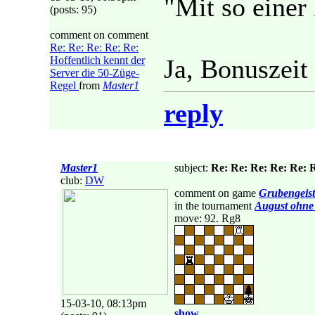
"Mit so einer
(posts: 95)
comment on comment
Re: Re: Re: Re: Re:
Hoffentlich kennt der
Ja, Bonuszeit
Server die 50-Züge-
Regel
from
Master1
reply
Master1
subject:
Re: Re: Re: Re: Re: R
club:
DW
comment on game
Grubengeist
in the tournament
August ohne
move: 92. Rg8
15-03-10, 08:13pm
show