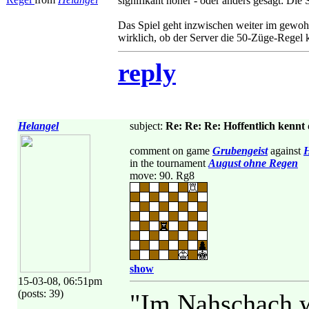
signifikant höher - oder anders gesagt: Die 
Das Spiel geht inzwischen weiter im gewohnt
wirklich, ob der Server die 50-Züge-Regel ke
reply
Helangel
subject:
Re: Re: Re: Hoffentlich kennt
comment on game
Grubengeist
against
H
in the tournament
August ohne Regen
move: 90. Rg8
show
15-03-08, 06:51pm
(posts: 39)
"Im Nahschach w