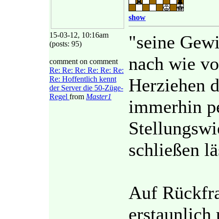
show
15-03-12, 10:16am
"seine Gewi
(posts: 95)
nach wie vo
comment on comment
Re: Re: Re: Re: Re: Re:
Re: Hoffentlich kennt
Herziehen d
der Server die 50-Züge-
Regel
from
Master1
immerhin pe
Stellungswi
schließen lä
Auf Rückfra
erstaunlich