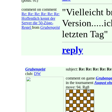
(posts: 91)
"Vielleicht b
comment on comment
Re: Re: Re: Re: Re: Re:
Hoffentlich kennt der
Version.....
Server die 50-Züge-
Regel
from
Grubengeist
letzten Tag"
reply
Grubengeist
subject:
Re: Re: Re: Re: Re:
club:
DW
comment on game
Grubenge
in the tournament
August oh
move: 94. Rg8