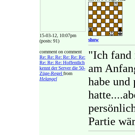
15-03-12, 10:07pm
show
(posts: 91)
"Ich fand 
comment on comment
Re: Re: Re: Re: Re: Re:
Re: Re: Re: Hoffentlich
am Anfang
kennt der Server die 50-
Züge-Regel
from
habe und 
Helangel
hatte....a
persönlich
Partie wä