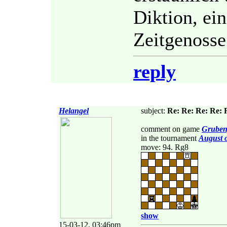
Diktion, ei
Zeitgenosse
reply
Helangel
subject:
Re: Re: Re: Re: 
comment on game
Gruben
in the tournament
August 
move: 94. Rg8
show
15-03-12, 03:46pm