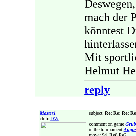
Deswegen, 
mach der P
könntest D
hinterlass
Mit sportl
Helmut He
reply
Master1
subject:
Re: Re: Re: Re
club:
DW
comment on game
Grub
in the tournament
Augus
move: 94. Rg8 Ra2