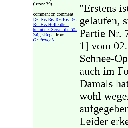
(posts: 39)
"Erstens i
comment on comment
gelaufen, s
Re: Re: Re: Re: Re: Re:
Re: Re: Hoffentlich
kennt der Server die 50-
Partie Nr.
Züge-Regel
from
Grubengeist
1] vom 02.
Schnee-Op
auch im Fo
Damals hat
wohl wegen
aufgegeben
Leider erk