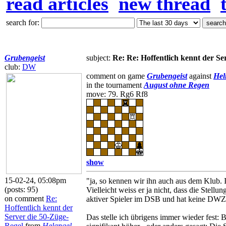
read articles
new thread
search for:
Grubengeist
subject:
Re: Re: Hoffentlich kennt der Se
club:
DW
comment on game
Grubengeist
against
Hel
in the tournament
August ohne Regen
move: 79. Rg6 Rf8
show
15-02-24, 05:08pm
"ja, so kennen wir ihn auch aus dem Klub. 
(posts: 95)
Vielleicht weiss er ja nicht, dass die Stell
on comment
Re:
aktiver Spieler im DSB und hat keine DWZ
Hoffentlich kennt der
Server die 50-Züge-
Das stelle ich übrigens immer wieder fest:
Regel
from
Helangel