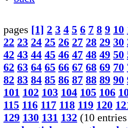
pages
[1]
2
3
4
5
6
7
8
9
10
22
23
24
25
26
27
28
29
30
42
43
44
45
46
47
48
49
50
62
63
64
65
66
67
68
69
70
82
83
84
85
86
87
88
89
90
101
102
103
104
105
106
1
115
116
117
118
119
120
12
129
130
131
132
(10 entries