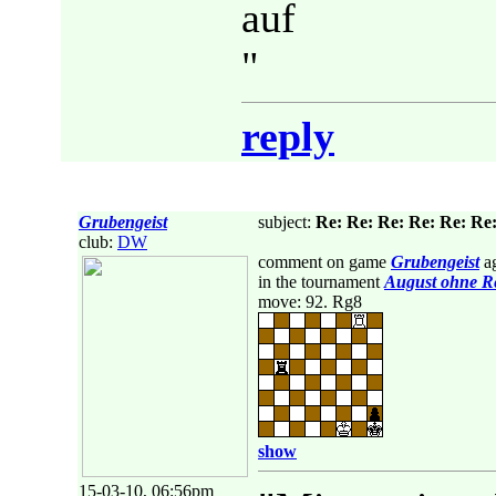
auf
"
reply
Grubengeist
subject:
Re: Re: Re: Re: Re: Re:
club:
DW
comment on game
Grubengeist
ag
in the tournament
August ohne R
move: 92. Rg8
show
15-03-10, 06:56pm