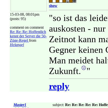
show
15-03-08, 08:01pm
"so ist das leid
(posts: 95)
auskosten - nur
comment on comment
Re: Re: Re: Hoffentlich
kennt der Server die 50-
Zeitnot kann m
Züge-Regel
from
Helangel
Gegner keinen 
Man meidet hal
Zukunft.
"
reply
Master1
subject:
Re: Re: Re: Re: Re: Hoffe