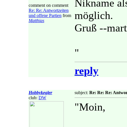
Nikname als
comment on comment
Re: Re: Antwortzeiten
möglich.
und offene Partien
from
Matthias
Gruß --mart
"
reply
Hobbykegler
subject:
Re: Re: Re: Antwor
club:
DW
"Moin,