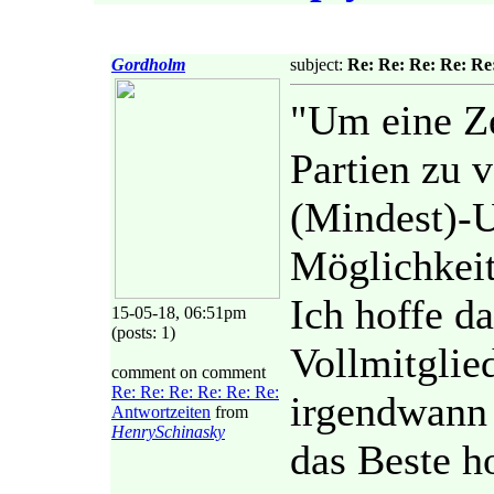
Gordholm
subject:
Re: Re: Re: Re: Re
"Um eine Ze
Partien zu 
(Mindest)-
Möglichkeit
Ich hoffe d
15-05-18, 06:51pm
(posts: 1)
Vollmitglie
comment on comment
Re: Re: Re: Re: Re: Re:
irgendwann 
Antwortzeiten
from
HenrySchinasky
das Beste h