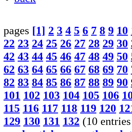
pages
[1]
2
3
4
5
6
7
8
9
10
22
23
24
25
26
27
28
29
30
42
43
44
45
46
47
48
49
50
62
63
64
65
66
67
68
69
70
82
83
84
85
86
87
88
89
90
101
102
103
104
105
106
1
115
116
117
118
119
120
12
129
130
131
132
(10 entries