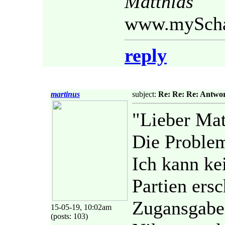
Matthias
www.myScha
reply
martinus
subject:
Re: Re: Re: Antwor
"Lieber Mat
Die Problem
Ich kann ke
Partien ers
Zugansgaben
15-05-19, 10:02am
(posts: 103)