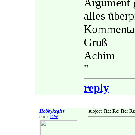
Argument g
alles überp
Kommenta
Gruß
Achim
"
reply
Hobbykegler
subject:
Re: Re: Re: Re
club:
DW