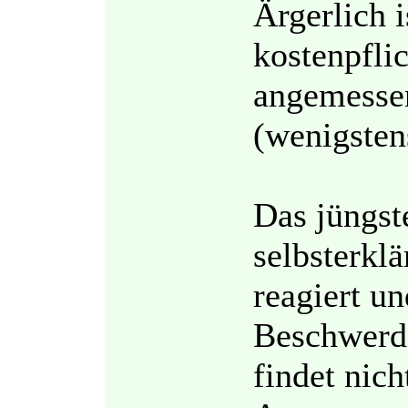
Ärgerlich i
kostenpfli
angemesse
(wenigsten
Das jüngste
selbsterkl
reagiert u
Beschwerde
findet nic