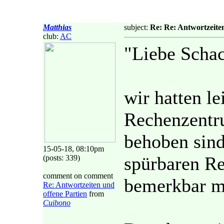
Matthias
subject:
Re: Re: Antwortzeite
club:
AC
"Liebe Schac
wir hatten l
Rechenzentru
behoben sind
15-05-18, 08:10pm
spürbaren Re
(posts: 339)
comment on comment
bemerkbar m
Re: Antwortzeiten und
offene Partien
from
Cuibono