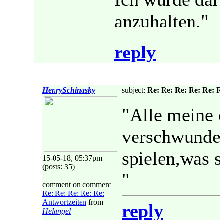
anzuhalten."
reply
HenrySchinasky
subject:
Re: Re: Re: Re: Re: 
"Alle meine 
verschwunden
spielen,was s
15-05-18, 05:37pm
(posts: 35)
"
comment on comment
Re: Re: Re: Re: Re:
Antwortzeiten
from
reply
Helangel