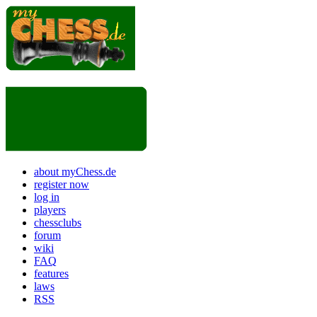
about myChess.de
register now
log in
players
chessclubs
forum
wiki
FAQ
features
laws
RSS