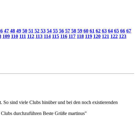
46
47
48
49
50
51
52
53
54
55
56
57
58
59
60
61
62
63
64
65
66
67
8
109
110
111
112
113
114
115
116
117
118
119
120
121
122
123
hrt. So sind viele Clubs hinüber und bei den noch existierenden
 5 Clubs durchzuführen Beste Grüße martinus"