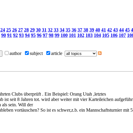
24
25
26
27
28
29
30
31
32
33
34
35
36
37
38
39
40
41
42
43
44
45
90
91
92
93
94
95
96
97
98
99
100
101
102
103
104
105
106
107
10
author
subject
article
hrten Clubs überprüft . Ein Beispiel: Orang Utah ,letztes
b ist seit 8 Jahren tot. wird aber weiter mit vier Karteileichen aufgefü
als sein. Will der
lubleben vortäuschen? So ist es schwer,z.b. ein Mannschaftsturnier mit