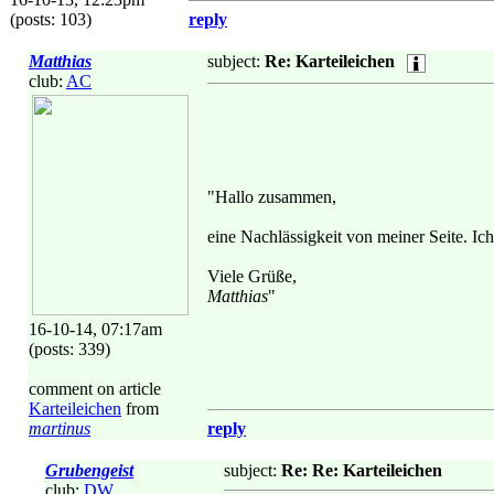
(posts: 103)
reply
Matthias
subject:
Re: Karteileichen
club:
AC
"Hallo zusammen,
eine Nachlässigkeit von meiner Seite. I
Viele Grüße,
Matthias
"
16-10-14, 07:17am
(posts: 339)
comment on article
Karteileichen
from
martinus
reply
Grubengeist
subject:
Re: Re: Karteileichen
club:
DW