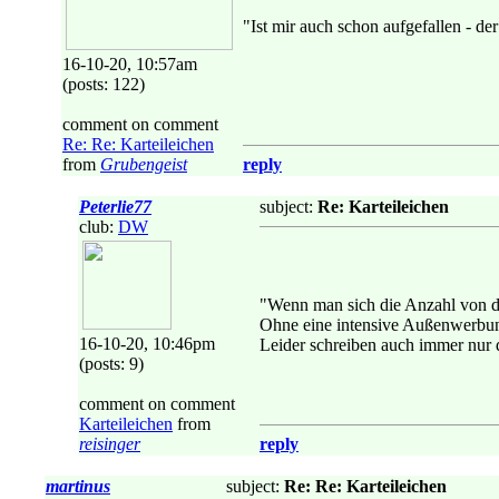
"Ist mir auch schon aufgefallen - der
16-10-20, 10:57am
(posts: 122)
comment on comment
Re: Re: Karteileichen
from
Grubengeist
reply
Peterlie77
subject:
Re: Karteileichen
club:
DW
"Wenn man sich die Anzahl von der
Ohne eine intensive Außenwerbung 
16-10-20, 10:46pm
Leider schreiben auch immer nur d
(posts: 9)
comment on comment
Karteileichen
from
reisinger
reply
martinus
subject:
Re: Re: Karteileichen