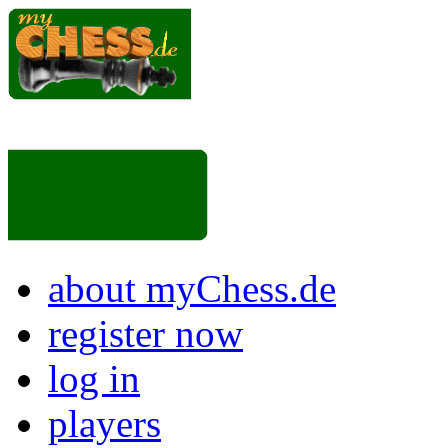
about myChess.de
register now
log in
players