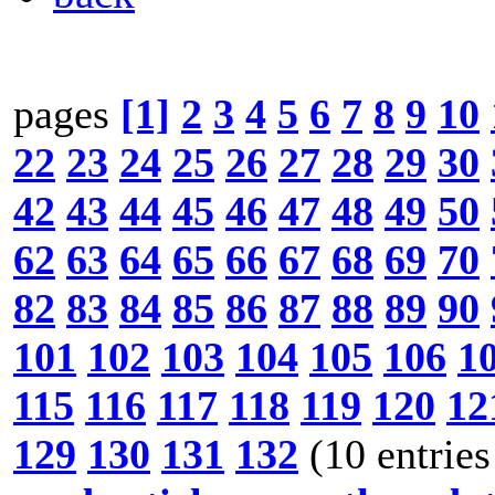
pages
[1]
2
3
4
5
6
7
8
9
10
22
23
24
25
26
27
28
29
30
42
43
44
45
46
47
48
49
50
62
63
64
65
66
67
68
69
70
82
83
84
85
86
87
88
89
90
101
102
103
104
105
106
1
115
116
117
118
119
120
12
129
130
131
132
(10 entries