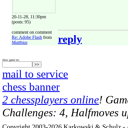
20-11-28, 11:30pm
(posts: 95)
comment on comment
reply
Re: Adobe Flash
from
Matthias
show game no:
mail to service
chess banner
2 chessplayers online
! Game
Challenges: 4, Halfmoves u
Copyright 2003-2026 Karkowski & Schulz - A