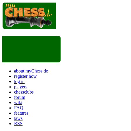
about myChess.de
register now
log in
players
chessclubs
forum
wiki
FAQ
features
laws
RSS