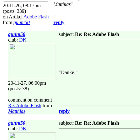
Matthias
"
20-11-26, 08:17pm
(posts: 339)
on Artikel
Adobe Flash
from
gunni50
reply
gunni50
subject:
Re: Re: Adobe Flash
club:
DK
"Danke!"
20-11-27, 06:00pm
(posts: 38)
comment on comment
Re: Adobe Flash
from
Matthias
reply
gunni50
subject:
Re: Re: Adobe Flash
club:
DK