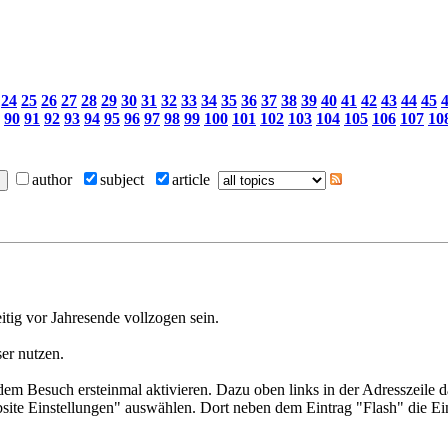
24
25
26
27
28
29
30
31
32
33
34
35
36
37
38
39
40
41
42
43
44
45
90
91
92
93
94
95
96
97
98
99
100
101
102
103
104
105
106
107
10
author
subject
article
itig vor Jahresende vollzogen sein.
er nutzen.
m Besuch ersteinmal aktivieren. Dazu oben links in der Adresszeile 
te Einstellungen" auswählen. Dort neben dem Eintrag "Flash" die Ei