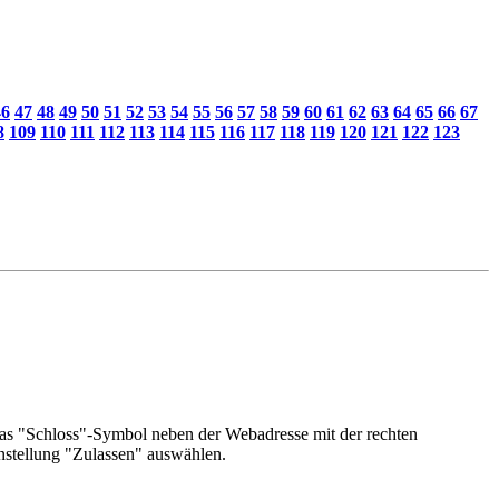
46
47
48
49
50
51
52
53
54
55
56
57
58
59
60
61
62
63
64
65
66
67
8
109
110
111
112
113
114
115
116
117
118
119
120
121
122
123
das "Schloss"-Symbol neben der Webadresse mit der rechten
nstellung "Zulassen" auswählen.