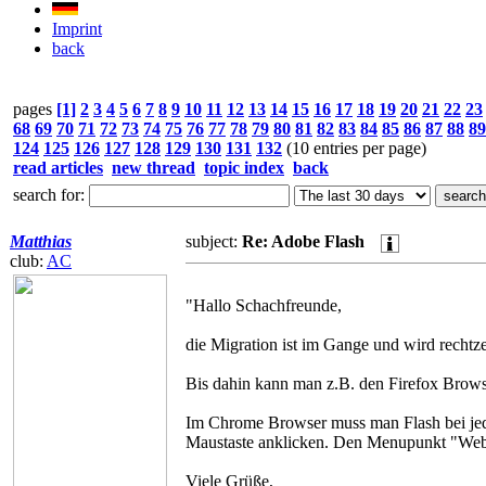
Imprint
back
pages
[1]
2
3
4
5
6
7
8
9
10
11
12
13
14
15
16
17
18
19
20
21
22
23
68
69
70
71
72
73
74
75
76
77
78
79
80
81
82
83
84
85
86
87
88
89
124
125
126
127
128
129
130
131
132
(10 entries per page)
read articles
new thread
topic index
back
search for:
Matthias
subject:
Re: Adobe Flash
club:
AC
"Hallo Schachfreunde,
die Migration ist im Gange und wird rechtze
Bis dahin kann man z.B. den Firefox Brows
Im Chrome Browser muss man Flash bei jede
Maustaste anklicken. Den Menupunkt "Websi
Viele Grüße,