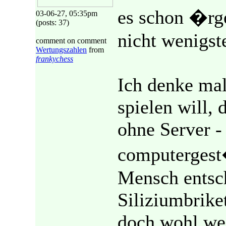
es schon �rge
03-06-27, 05:35pm
(posts: 37)
nicht wenigste
comment on comment
Wertungszahlen
from
frankychess
Ich denke ma
spielen will,
ohne Server -
computergest
Mensch entsch
Siliziumbrike
doch wohl wei