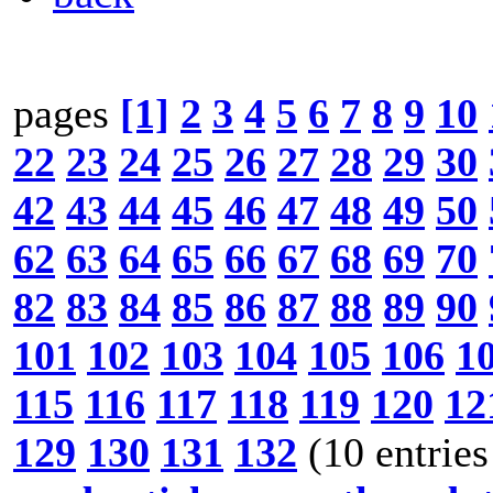
pages
[1]
2
3
4
5
6
7
8
9
10
22
23
24
25
26
27
28
29
30
42
43
44
45
46
47
48
49
50
62
63
64
65
66
67
68
69
70
82
83
84
85
86
87
88
89
90
101
102
103
104
105
106
1
115
116
117
118
119
120
12
129
130
131
132
(10 entries