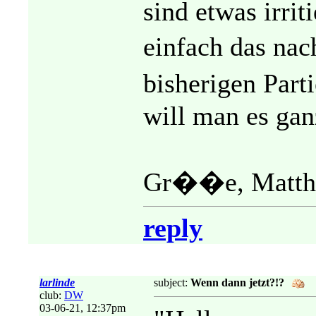
sind etwas irrit
einfach das nac
bisherigen Par
will man es ga
Gr��e, Matth
reply
larlinde
subject:
Wenn dann jetzt?!?
club:
DW
03-06-21, 12:37pm