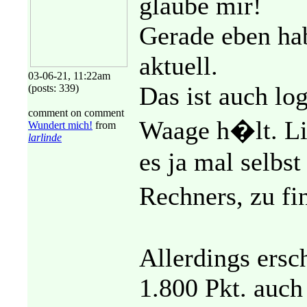
glaube mir!
Gerade eben hab
aktuell.
03-06-21, 11:22am
Das ist auch lo
(posts: 339)
comment on comment
Waage h�lt. Li
Wundert mich!
from
larlinde
es ja mal selbs
Rechners, zu f
Allerdings ersc
1.800 Pkt. auch