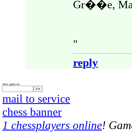
Gr��e, Mat
"
reply
show game no:
mail to service
chess banner
1 chessplayers online
! Game