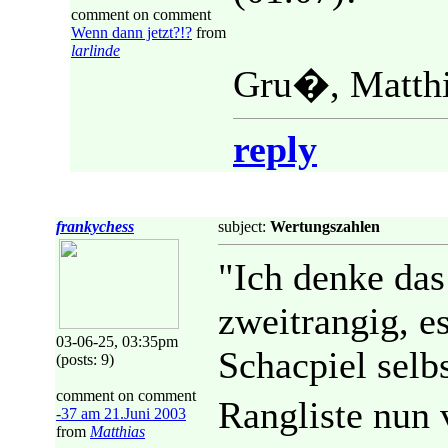
comment on comment
Wenn dann jetzt?!?
from
larlinde
Gru�, Matthi
reply
frankychess
subject:
Wertungszahlen
"Ich denke das
zweitrangig, e
03-06-25, 03:35pm
Schacpiel selbs
(posts: 9)
comment on comment
Rangliste nun 
-37 am 21.Juni 2003
from
Matthias