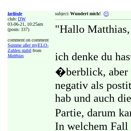
larlinde
subject:
Wundert mich!
club:
DW
03-06-21, 10:25am
"Hallo Matthias,
(posts: 337)
comment on comment
Summe aller myELO-
Zahlen stabil
from
ich denke du ha
Matthias
�berblick, aber 
negativ als post
hab und auch die
Partie, darum k
In welchem Fall 