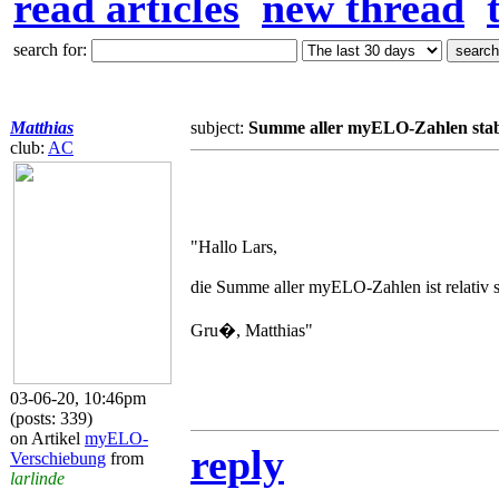
read articles
new thread
search for:
Matthias
subject:
Summe aller myELO-Zahlen stab
club:
AC
"Hallo Lars,
die Summe aller myELO-Zahlen ist relativ sta
Gru�, Matthias"
03-06-20, 10:46pm
(posts: 339)
on Artikel
myELO-
reply
Verschiebung
from
larlinde