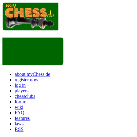
about myChess.de
register now
log in
players
chessclubs
forum
wiki
FAQ
features
laws
RSS