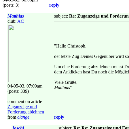
(posts: 3)
reply
Matthias
subject:
Re: Zuganzeige und Forderun
club:
AC
"Hallo Christoph,
der letzte Zug Deines Gegenüber wird so
Um eine Forderung abzulehnen musst Du D
dem Anklicken hast Du noch die Möglichk
Viele Grüße,
04-05-03, 07:09am
Matthias
"
(posts: 339)
comment on article
Zuganzeige und
Forderung ablehnen
from
clange
reply
Joschi
subject:
Re: Re: Zuganzeige und Fo