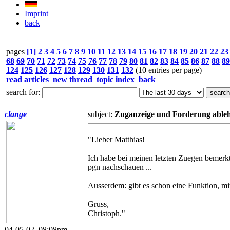
Imprint
back
pages
[1]
2
3
4
5
6
7
8
9
10
11
12
13
14
15
16
17
18
19
20
21
22
23
68
69
70
71
72
73
74
75
76
77
78
79
80
81
82
83
84
85
86
87
88
89
124
125
126
127
128
129
130
131
132
(10 entries per page)
read articles
new thread
topic index
back
search for:
clange
subject:
Zuganzeige und Forderung able
"Lieber Matthias!
Ich habe bei meinen letzten Zuegen bemerkt,
pgn nachschauen ...
Ausserdem: gibt es schon eine Funktion, 
Gruss,
Christoph."
04-05-02, 08:08pm