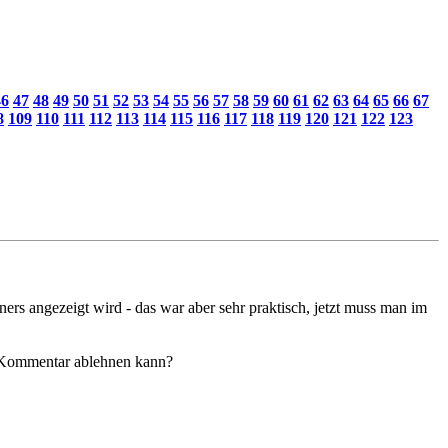
46
47
48
49
50
51
52
53
54
55
56
57
58
59
60
61
62
63
64
65
66
67
8
109
110
111
112
113
114
115
116
117
118
119
120
121
122
123
ers angezeigt wird - das war aber sehr praktisch, jetzt muss man im
m Kommentar ablehnen kann?