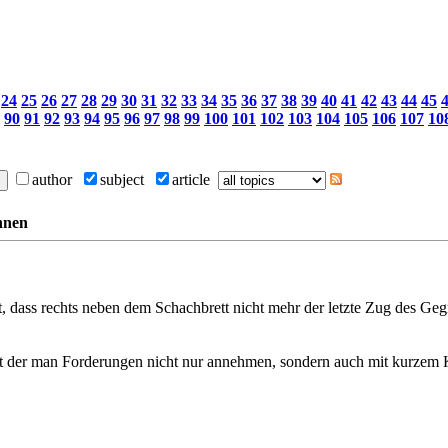
24
25
26
27
28
29
30
31
32
33
34
35
36
37
38
39
40
41
42
43
44
45
90
91
92
93
94
95
96
97
98
99
100
101
102
103
104
105
106
107
10
author
subject
article
hnen
 dass rechts neben dem Schachbrett nicht mehr der letzte Zug des Gegn
mit der man Forderungen nicht nur annehmen, sondern auch mit kurze