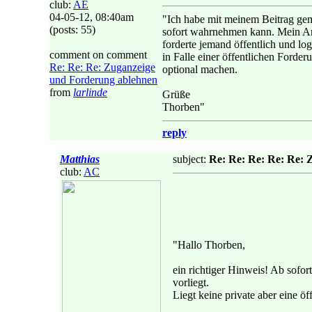
club:
AE
04-05-12, 08:40am
"Ich habe mit meinem Beitrag gem
(posts: 55)
sofort wahrnehmen kann. Mein Arti
forderte jemand öffentlich und lo
comment on comment
in Falle einer öffentlichen Forder
Re: Re: Re: Zuganzeige
optional machen.
und Forderung ablehnen
from
larlinde
Grüße
Thorben"
reply
Matthias
subject:
Re: Re: Re: Re: Re: 
club:
AC
"Hallo Thorben,
ein richtiger Hinweis! Ab sofor
vorliegt.
Liegt keine private aber eine ö