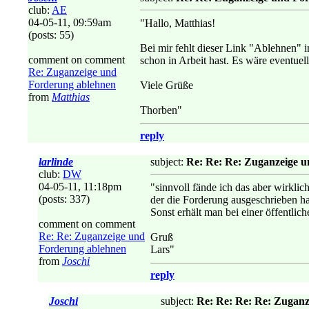
club:
AE
04-05-11, 09:59am
"Hallo, Matthias!
(posts: 55)
Bei mir fehlt dieser Link "Ablehnen" in
comment on comment
schon in Arbeit hast. Es wäre eventuel
Re: Zuganzeige und
Forderung ablehnen
Viele Grüße
from
Matthias
Thorben"
reply
larlinde
subject:
Re: Re: Re: Zuganzeige 
club:
DW
04-05-11, 11:18pm
"sinnvoll fände ich das aber wirkl
(posts: 337)
der die Forderung ausgeschrieben h
Sonst erhält man bei einer öffentli
comment on comment
Re: Re: Zuganzeige und
Gruß
Forderung ablehnen
Lars"
from
Joschi
reply
Joschi
subject:
Re: Re: Re: Re: Zugan