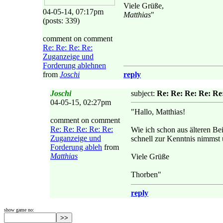
Viele Grüße,
04-05-14, 07:17pm
Matthias
"
(posts: 339)
comment on comment
Re: Re: Re: Re:
Zuganzeige und
Forderung ablehnen
from
Joschi
reply
Joschi
subject:
Re: Re: Re: Re: Re
04-05-15, 02:27pm
"Hallo, Matthias!
comment on comment
Re: Re: Re: Re: Re:
Wie ich schon aus älteren Be
Zuganzeige und
schnell zur Kenntnis nimmst u
Forderung ableh
from
Matthias
Viele Grüße
Thorben"
reply
show game no: