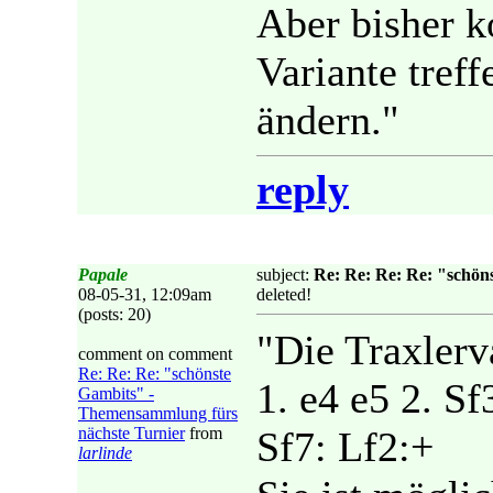
Aber bisher k
Variante treff
ändern."
reply
Papale
subject:
Re: Re: Re: Re: "schön
08-05-31, 12:09am
deleted!
(posts: 20)
"Die Traxlerv
comment on comment
Re: Re: Re: "schönste
1. e4 e5 2. S
Gambits" -
Themensammlung fürs
nächste Turnier
from
Sf7: Lf2:+
larlinde