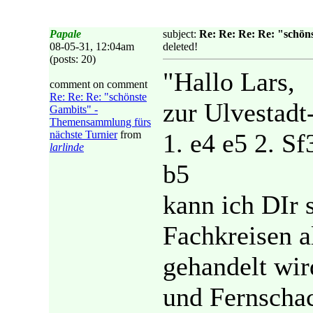
Papale
subject:
Re: Re: Re: Re: "schön
08-05-31, 12:04am
deleted!
(posts: 20)
"Hallo Lars,
comment on comment
Re: Re: Re: "schönste
zur Ulvestadt
Gambits" -
Themensammlung fürs
nächste Turnier
from
1. e4 e5 2. Sf
larlinde
b5
kann ich DIr s
Fachkreisen a
gehandelt wi
und Fernschac