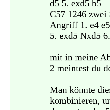
d5 5. exd5 b5
C57 1246 zwei S
Angriff 1. e4 e
5. exd5 Nxd5 6.
mit in meine A
2 meintest du d
Man könnte die
kombinieren, un