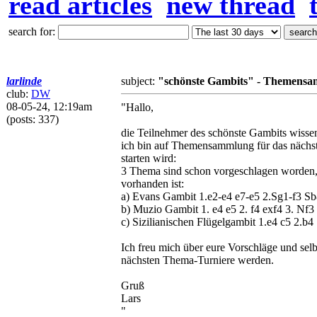
read articles
new thread
search for:
larlinde
subject:
"schönste Gambits" - Themensam
club:
DW
08-05-24, 12:19am
"Hallo,
(posts: 337)
die Teilnehmer des schönste Gambits wisse
ich bin auf Themensammlung für das nächst
starten wird:
3 Thema sind schon vorgeschlagen worden, 
vorhanden ist:
a) Evans Gambit 1.e2-e4 e7-e5 2.Sg1-f3 Sb
b) Muzio Gambit 1. e4 e5 2. f4 exf4 3. Nf3
c) Sizilianischen Flügelgambit 1.e4 c5 2.b4
Ich freu mich über eure Vorschläge und sel
nächsten Thema-Turniere werden.
Gruß
Lars
"