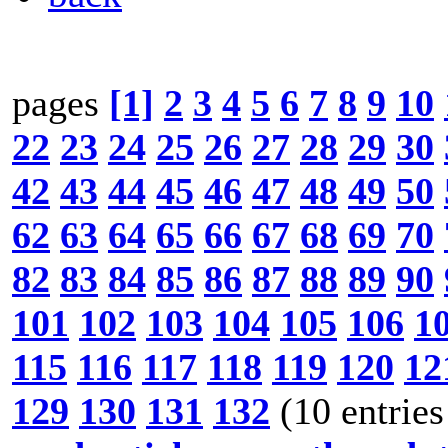
pages
[1]
2
3
4
5
6
7
8
9
10
22
23
24
25
26
27
28
29
30
42
43
44
45
46
47
48
49
50
62
63
64
65
66
67
68
69
70
82
83
84
85
86
87
88
89
90
101
102
103
104
105
106
1
115
116
117
118
119
120
12
129
130
131
132
(10 entries