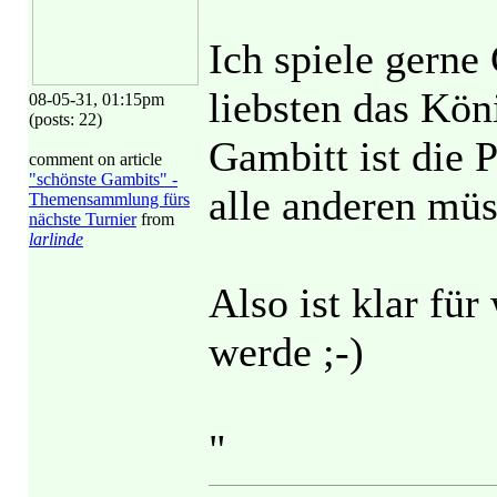
Ich spiele gern
liebsten das Kö
08-05-31, 01:15pm
(posts: 22)
Gambitt ist die 
comment on article
"schönste Gambits" -
alle anderen müss
Themensammlung fürs
nächste Turnier
from
larlinde
Also ist klar fü
werde ;-)
"