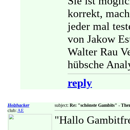
Sie ist mögli
korrekt, macht
jeder mal test
von Jakow Es
Walter Rau Ve
hübsche Analy
reply
Holzhacker
subject:
Re: "schönste Gambits" - Th
club:
AE
"Hallo Gambitfr