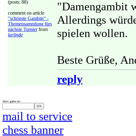
(posts: 88)
"Damengambit wä
comment on article
Allerdings würde
"schönste Gambits" -
Themensammlung fürs
nächste Turnier
from
spielen wollen.
larlinde
Beste Grüße, An
reply
show game no:
mail to service
chess banner