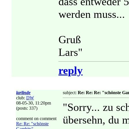
dass entweder 5
werden muss...
Gruß
Lars"
reply
larlinde
subject:
Re: Re: Re: "schönste Ga
club:
DW
08-05-30, 11:20pm
"Sorry... zu sc
(posts: 337)
übersehn, du me
comment on comment
Re: Re: "schönste
Gambits" -