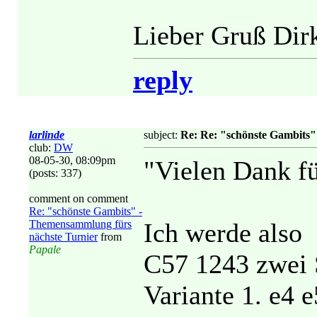
Lieber Gruß Dir
reply
larlinde
subject:
Re: Re: "schönste Gambits"
club:
DW
08-05-30, 08:09pm
"Vielen Dank fü
(posts: 337)
comment on comment
Re: "schönste Gambits" -
Themensammlung fürs
Ich werde also
nächste Turnier
from
Papale
C57 1243 zwei 
Variante 1. e4 