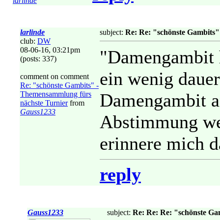
larlinde
larlinde
subject:
Re: Re: "schönste Gambits"
club:
DW
08-06-16, 03:21pm
"Damengambit h
(posts: 337)
ein wenig dauer
comment on comment
Re: "schönste Gambits" -
Themensammlung fürs
Damengambit an
nächste Turnier
from
Gauss1233
Abstimmung wer
erinnere mich d
reply
Gauss1233
subject:
Re: Re: Re: "schönste Ga