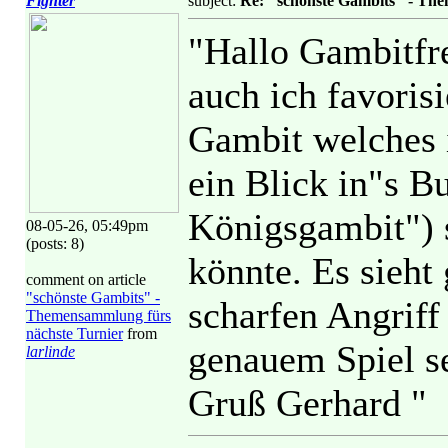
Fighter
subject:
Re: "schönste Gambits" - Th
"Hallo Gambitfr
auch ich favoris
Gambit welches i
ein Blick in"s B
Königsgambit") 
08-05-26, 05:49pm
(posts: 8)
könnte. Es sieht
comment on article
"schönste Gambits" -
scharfen Angriff
Themensammlung fürs
nächste Turnier
from
genauem Spiel s
larlinde
Gruß Gerhard "