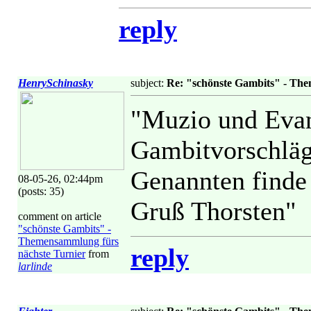
reply
HenrySchinasky
subject:
Re: "schönste Gambits" - Th
"Muzio und Evan
Gambitvorschläg
Genannten finde 
08-05-26, 02:44pm
(posts: 35)
Gruß Thorsten"
comment on article
"schönste Gambits" -
Themensammlung fürs
reply
nächste Turnier
from
larlinde