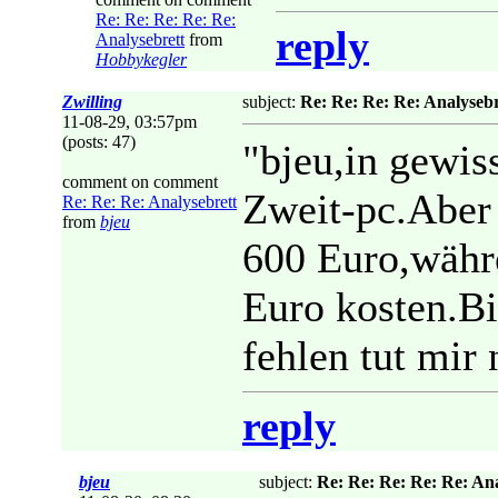
Re: Re: Re: Re: Re:
reply
Analysebrett
from
Hobbykegler
Zwilling
subject:
Re: Re: Re: Re: Analysebr
11-08-29, 03:57pm
(posts: 47)
"bjeu,in gewis
comment on comment
Zweit-pc.Aber 
Re: Re: Re: Analysebrett
from
bjeu
600 Euro,währ
Euro kosten.Bi
fehlen tut mir 
reply
bjeu
subject:
Re: Re: Re: Re: Re: Ana