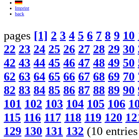
Imprint
back
pages
[1]
2
3
4
5
6
7
8
9
10
22
23
24
25
26
27
28
29
30
42
43
44
45
46
47
48
49
50
62
63
64
65
66
67
68
69
70
82
83
84
85
86
87
88
89
90
101
102
103
104
105
106
1
115
116
117
118
119
120
12
129
130
131
132
(10 entries