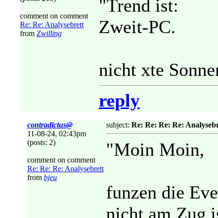
"Trend ist:
comment on comment
Zweit-PC.
Re: Re: Analysebrett
from
Zwilling
nicht xte Sonnen
reply
contradictus@
subject:
Re: Re: Re: Re: Analysebr
11-08-24, 02:43pm
(posts: 2)
"Moin Moin,
comment on comment
Re: Re: Re: Analysebrett
from
bjeu
funzen die Ev
nicht am Zug 