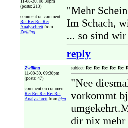
11-08-30, 08:30pm
(posts: 213)
"Mehr Schein,
comment on comment
Im Schach, w
Re: Re: Re: Re:
Analysebrett
from
Zwilling
... so sind wi
reply
Zwilling
subject:
Re: Re: Re: Re: Re: 
11-08-30, 09:38pm
(posts: 47)
"Nee diesmal
comment on comment
vorkommt bje
Re: Re: Re: Re: Re:
Analysebrett
from
bjeu
umgekehrt.Me
dir nix mehr 