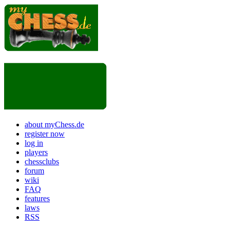
about myChess.de
register now
log in
players
chessclubs
forum
wiki
FAQ
features
laws
RSS