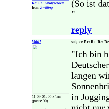
(So ist dat
Re: Re: Analysebrett
from
Zwilling
"
reply
Vahl1
subject:
Re: Re: Re: Re
"Ich bin b
Deutscher
langen wi
Sonnenbri
in Joggin
11-09-01, 05:34am
(posts: 90)
nicht nur 