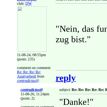
club:
DW
"Nein, das fu
zug bist."
11-08-24, 08:55pm
(posts: 235)
comment on comment
Re: Re: Re: Re:
reply
Analysebrett
from
contradictus@
contradictus@
subject:
Re: Re: Re: Re: Re: 
11-08-26, 11:24pm
(posts: 2)
"Danke!"
comment on comment