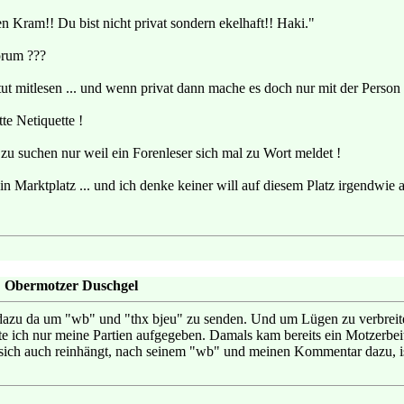
 Kram!! Du bist nicht privat sondern ekelhaft!! Haki."
orum ???
 tut mitlesen ... und wenn privat dann mache es doch nur mit der Person a
e Netiquette !
 zu suchen nur weil ein Forenleser sich mal zu Wort meldet !
in Marktplatz ... und ich denke keiner will auf diesem Platz irgendwie 
: Obermotzer Duschgel
t dazu da um "wb" und "thx bjeu" zu senden. Und um Lügen zu verbreite
e ich nur meine Partien aufgegeben. Damals kam bereits ein Motzerbei
sich auch reinhängt, nach seinem "wb" und meinen Kommentar dazu, ist 