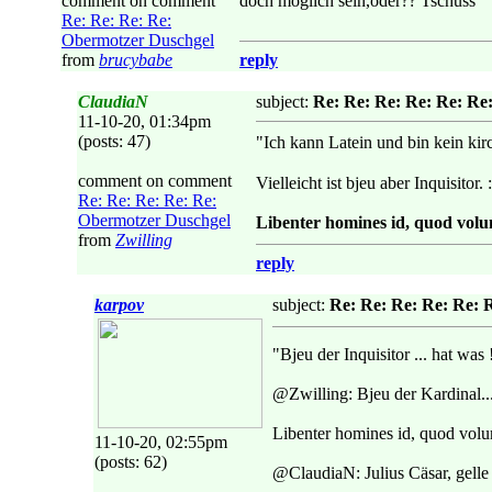
comment on comment
doch möglich sein,oder?? Tschüss"
Re: Re: Re: Re:
Obermotzer Duschgel
from
brucybabe
reply
ClaudiaN
subject:
Re: Re: Re: Re: Re: Re
11-10-20, 01:34pm
(posts: 47)
"Ich kann Latein und bin kein kir
comment on comment
Vielleicht ist bjeu aber Inquisitor. :
Re: Re: Re: Re: Re:
Obermotzer Duschgel
Libenter homines id, quod volun
from
Zwilling
reply
karpov
subject:
Re: Re: Re: Re: Re: 
"Bjeu der Inquisitor ... hat was !
@Zwilling: Bjeu der Kardinal...
Libenter homines id, quod volun
11-10-20, 02:55pm
(posts: 62)
@ClaudiaN: Julius Cäsar, gelle ?