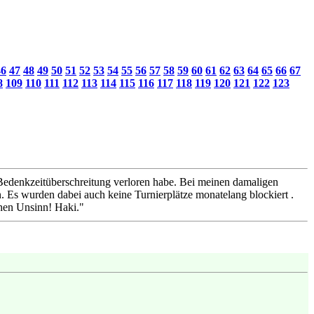
46
47
48
49
50
51
52
53
54
55
56
57
58
59
60
61
62
63
64
65
66
67
8
109
110
111
112
113
114
115
116
117
118
119
120
121
122
123
n Bedenkzeitüberschreitung verloren habe. Bei meinen damaligen
 Es wurden dabei auch keine Turnierplätze monatelang blockiert .
chen Unsinn! Haki."