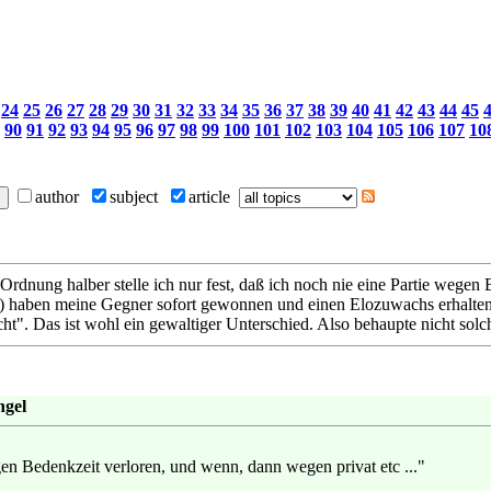
24
25
26
27
28
29
30
31
32
33
34
35
36
37
38
39
40
41
42
43
44
45
90
91
92
93
94
95
96
97
98
99
100
101
102
103
104
105
106
107
10
author
subject
article
Ordnung halber stelle ich nur fest, daß ich noch nie eine Partie wege
e) haben meine Gegner sofort gewonnen und einen Elozuwachs erhalten.
cht". Das ist wohl ein gewaltiger Unterschied. Also behaupte nicht sol
hgel
egen Bedenkzeit verloren, und wenn, dann wegen privat etc ..."