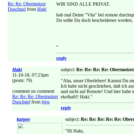
Re: Re: Obermotzer
WIR SIND ALLE PRIVAT.
Duschgel
from
Haki
hab mal Deine "Vita" bei remote durchs
Da sollte Du doch bescheidener werden, v
"
reply
Haki
subject:
Re: Re: Re: Re: Obermotze
11-10-18, 07:23pm
(posts: 79)
"Aha, unser Oberlehrer! Kannst Du nic
Ich habe nicht geschrieben, daß ich a
comment on comment
und nicht auf Remote! Und hier habe i
Re: Re: Re: Obermotzer
ekelhaft!! Haki."
Duschgel
from
bjeu
reply
karpov
subject:
Re: Re: Re: Re: Re: Ober
"Hi Haki,