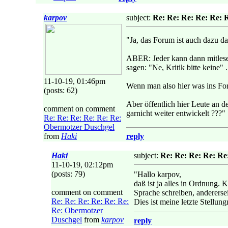
karpov
subject:
Re: Re: Re: Re: Re: 
"Ja, das Forum ist auch dazu da
ABER: Jeder kann dann mitlesen
sagen: "Ne, Kritik bitte keine" 
11-10-19, 01:46pm
Wenn man also hier was ins Fo
(posts: 62)
Aber öffentlich hier Leute an d
comment on comment
garnicht weiter entwickelt ???"
Re: Re: Re: Re: Re: Re:
Obermotzer Duschgel
from
Haki
reply
Haki
subject:
Re: Re: Re: Re: Re
11-10-19, 02:12pm
(posts: 79)
"Hallo karpov,
daß ist ja alles in Ordnung. 
comment on comment
Sprache schreiben, anderersei
Re: Re: Re: Re: Re: Re:
Dies ist meine letzte Stell
Re: Obermotzer
Duschgel
from
karpov
reply