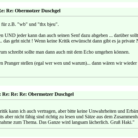
Re: Re: Obermotzer Duschgel
 für z.B. "wb" und "thx bjeu".
 UND jeder kann dan auch seinen Senf dazu abgeben ... darüber sollte
... das geht nicht ! Wenn keine Kritik erwünscht dann gibt es ja private 
rum schreibt sollte man dann auch mit dem Echo umgehen können.
en Pranger stellen (egal wer wen und warum)... dann wären wir wieder b
: Re: Re: Re: Obermotzer Duschgel
Kritik kann ich auch vertragen, aber bitte keine Unwahrheiten und Erbä
ts aber nicht fähig sind richtig zu lesen und Sätze aus dem Zusammenha
ungnahme zum Thema. Das Ganze wird langsam lächerlich. Gruß Haki."