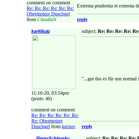
comment on comment
Extrema prudentia et extrema de
Re: Re: Re: Re: Re: Re:
Obermotzer Duschgel
from
ClaudiaN
reply
kari6katz
subject:
Re: Re: Re: Re: Re
"...gut das es für uns normal
11-10-20, 03:54pm
(posts: 40)
comment on comment
Re: Re: Re: Re: Re: Re:
Re: Obermotzer
Duschgel
from
karpov
reply
HenrySchinasky
subject:
Re: Re: Re: Re: 