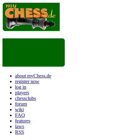
about myChess.de
register now
log in
players
chessclubs
forum
wiki
FAQ
features
laws
RSS