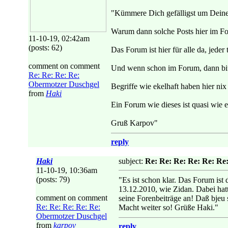
"Kümmere Dich gefälligst um Deinen
Warum dann solche Posts hier im F
11-10-19, 02:42am
(posts: 62)
Das Forum ist hier für alle da, jeder
comment on comment
Und wenn schon im Forum, dann bitt
Re: Re: Re: Re:
Obermotzer Duschgel
Begriffe wie ekelhaft haben hier nix
from
Haki
Ein Forum wie dieses ist quasi wie e
Gruß Karpov"
reply
Haki
subject:
Re: Re: Re: Re: Re: Re
11-10-19, 10:36am
(posts: 79)
"Es ist schon klar. Das Forum is
13.12.2010, wie Zidan. Dabei hatt
comment on comment
seine Forenbeiträge an! Daß bjeu 
Re: Re: Re: Re: Re:
Macht weiter so! Grüße Haki."
Obermotzer Duschgel
from
karpov
reply