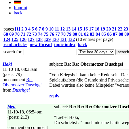
Imprint
back
pages
[1]
2
3
4
5
6
7
8
9
10
11
12
13
14
15
16
17
18
19
20
21
22
23
68
69
70
71
72
73
74
75
76
77
78
79
80
81
82
83
84
85
86
87
88
89
124
125
126
127
128
129
130
131
132
(10 entries per page)
read articles
new thread
topic index
back
search for:
Haki
subject:
Re: Re: Obermotzer Duschgel
11-10-18, 08:38am
(posts: 79)
"Von Kriegsbeil kann keine Rede sein. Der 
on comment
Re:
Spielaufgaben (die Gründe sind Privatsach
Obermotzer Duschgel
Dabei wurden also keine Mitspieler "verars
from
Duschgel
reply
bjeu
subject:
Re: Re: Re: Obermotzer Dusc
11-10-18, 06:54pm
(posts: 213)
"Lieber Haki,
Du schriebst : "..noch nie eine Partie w
comment on comment