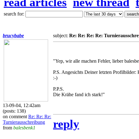
read articles
new thread
search for:
brucybabe
subject:
Re: Re: Re: Re: Turnierausschr
"Yep, wir alle machen Fehler, lieber balesb
P.S. Angesichts Deiner letzten Profilbilde
:-)
P.P.S.
Die Krähe fand ich stark!"
13-09-04, 12:42am
(posts: 138)
on comment
Re: Re: Re:
reply
Turnierausschreibung
from
balesbenk1