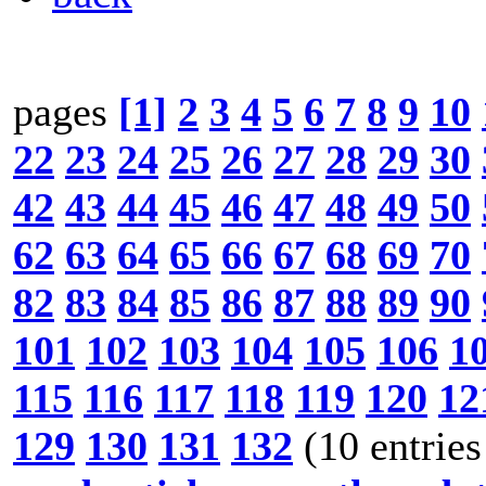
pages
[1]
2
3
4
5
6
7
8
9
10
22
23
24
25
26
27
28
29
30
42
43
44
45
46
47
48
49
50
62
63
64
65
66
67
68
69
70
82
83
84
85
86
87
88
89
90
101
102
103
104
105
106
1
115
116
117
118
119
120
12
129
130
131
132
(10 entries