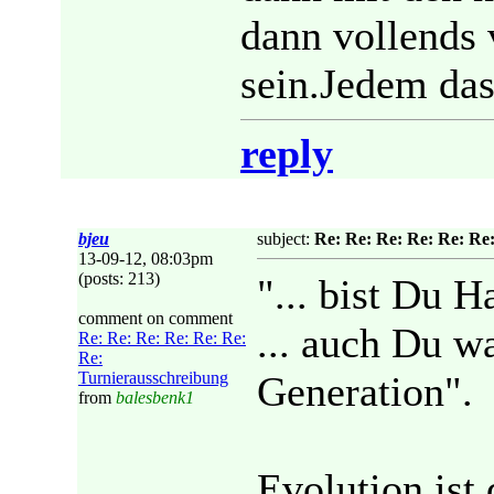
dann vollends 
sein.Jedem das
reply
bjeu
subject:
Re: Re: Re: Re: Re: Re
13-09-12, 08:03pm
(posts: 213)
"... bist Du H
comment on comment
... auch Du w
Re: Re: Re: Re: Re: Re:
Re:
Turnierausschreibung
Generation".
from
balesbenk1
Evolution ist 