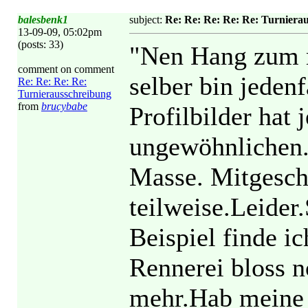
balesbenk1
subject:
Re: Re: Re: Re: Re: Turniera
13-09-09, 05:02pm
(posts: 33)
"Nen Hang zum m
comment on comment
selber bin jeden
Re: Re: Re: Re:
Turnierausschreibung
from
brucybabe
Profilbilder hat
ungewöhnlichen.
Masse. Mitgesc
teilweise.Leider
Beispiel finde ic
Rennerei bloss n
mehr.Hab meine