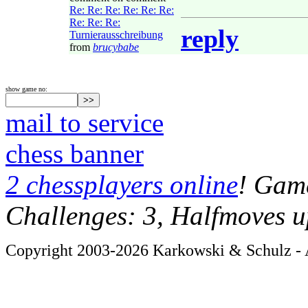
Re: Re: Re: Re: Re: Re:
Re: Re: Re:
reply
Turnierausschreibung
from
brucybabe
show game no:
mail to service
chess banner
2 chessplayers online
! Game
Challenges: 3, Halfmoves u
Copyright 2003-2026 Karkowski & Schulz - A