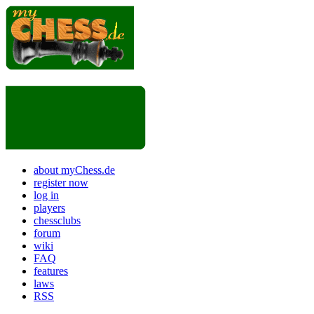
about myChess.de
register now
log in
players
chessclubs
forum
wiki
FAQ
features
laws
RSS