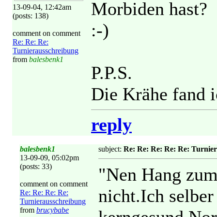
Morbiden hast?
13-09-04, 12:42am
(posts: 138)
:-)
comment on comment
Re: Re: Re:
Turnierausschreibung
from
balesbenk1
P.P.S.
Die Krähe fand i
reply
balesbenk1
subject:
Re: Re: Re: Re: Re: Turnie
13-09-09, 05:02pm
(posts: 33)
"Nen Hang zum
comment on comment
nicht.Ich selber
Re: Re: Re: Re:
Turnierausschreibung
from
brucybabe