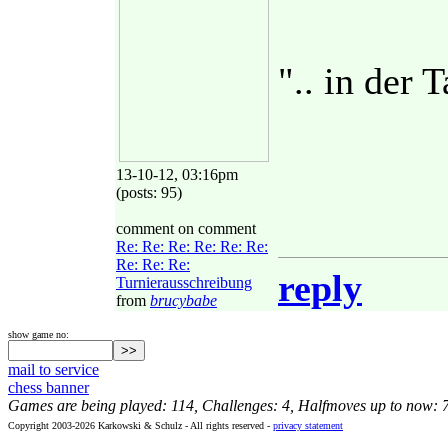
".. in der T
13-10-12, 03:16pm
(posts: 95)
comment on comment
Re: Re: Re: Re: Re: Re:
Re: Re: Re:
reply
Turnierausschreibung
from
brucybabe
show game no:
mail to service
chess banner
Games are being played: 114, Challenges: 4, Halfmoves up to now: 
Copyright 2003-2026 Karkowski & Schulz - All rights reserved -
privacy statement