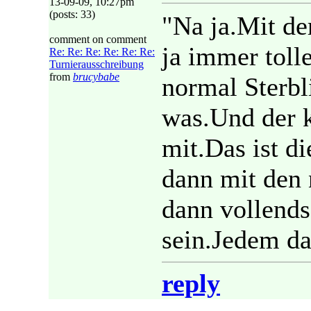
13-09-09, 10:27pm
(posts: 33)
"Na ja.Mit de
comment on comment
ja immer toll
Re: Re: Re: Re: Re: Re:
Turnierausschreibung
from
brucybabe
normal Sterbl
was.Und der 
mit.Das ist d
dann mit den 
dann vollends
sein.Jedem da
reply