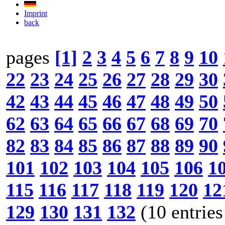
Imprint
back
pages
[1]
2
3
4
5
6
7
8
9
10
22
23
24
25
26
27
28
29
30
42
43
44
45
46
47
48
49
50
62
63
64
65
66
67
68
69
70
82
83
84
85
86
87
88
89
90
101
102
103
104
105
106
1
115
116
117
118
119
120
12
129
130
131
132
(10 entries