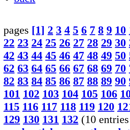
pages
[1]
2
3
4
5
6
7
8
9
10
22
23
24
25
26
27
28
29
30
42
43
44
45
46
47
48
49
50
62
63
64
65
66
67
68
69
70
82
83
84
85
86
87
88
89
90
101
102
103
104
105
106
1
115
116
117
118
119
120
12
129
130
131
132
(10 entries