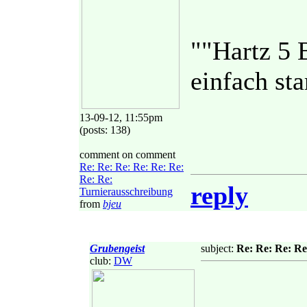
""Hartz 5 B
einfach sta
13-09-12, 11:55pm
(posts: 138)
comment on comment
Re: Re: Re: Re: Re: Re:
Re: Re:
reply
Turnierausschreibung
from
bjeu
Grubengeist
subject:
Re: Re: Re: Re
club:
DW