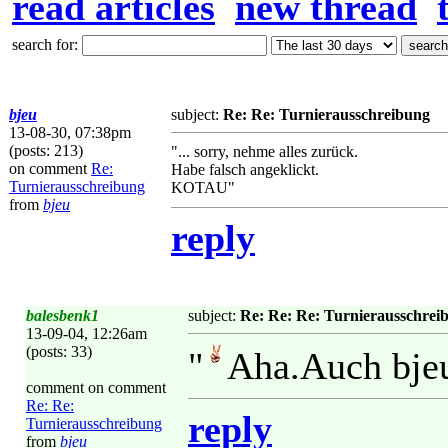
read articles
new thread
search for:
bjeu
subject:
Re: Re: Turnierausschreibung
13-08-30, 07:38pm
(posts: 213)
"... sorry, nehme alles zurück.
on comment
Re:
Habe falsch angeklickt.
Turnierausschreibung
KOTAU"
from
bjeu
reply
balesbenk1
subject:
Re: Re: Re: Turnierausschrei
13-09-04, 12:26am
(posts: 33)
"
Aha.Auch bjeu
comment on comment
Re: Re:
reply
Turnierausschreibung
from
bjeu