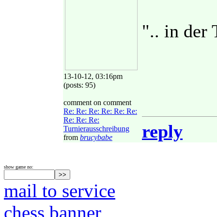
".. in der
13-10-12, 03:16pm
(posts: 95)
comment on comment
Re: Re: Re: Re: Re: Re:
Re: Re: Re:
reply
Turnierausschreibung
from
brucybabe
show game no:
mail to service
chess banner