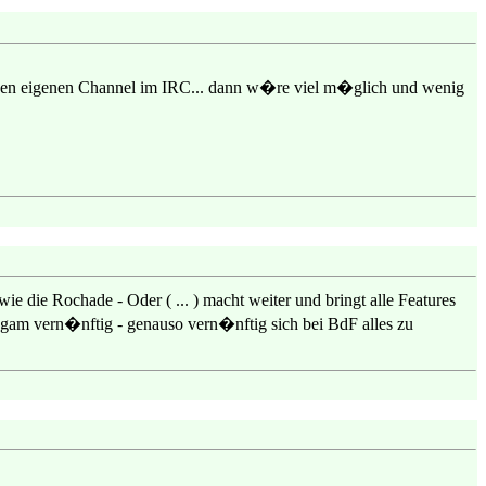
h einen eigenen Channel im IRC... dann w�re viel m�glich und wenig
ie Rochade - Oder ( ... ) macht weiter und bringt alle Features
 langam vern�nftig - genauso vern�nftig sich bei BdF alles zu