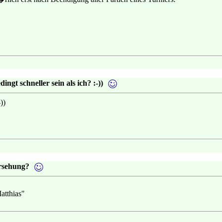
ngt schneller sein als ich? :-))
-))
orsehung?
atthias"