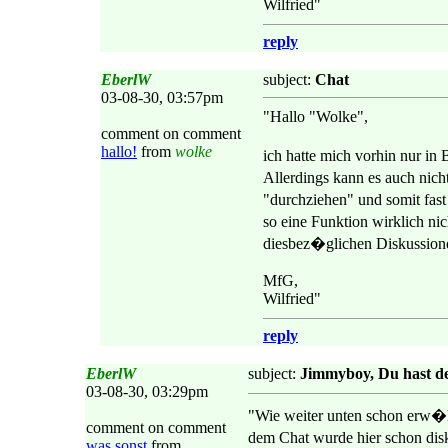
Wilfried"
reply
EberlW
subject:
Chat
03-08-30, 03:57pm
"Hallo "Wolke",
comment on comment
hallo!
from
wolke
ich hatte mich vorhin nur in
Allerdings kann es auch nich
"durchziehen" und somit fas
so eine Funktion wirklich ni
diesbez�glichen Diskussione
MfG,
Wilfried"
reply
EberlW
subject:
Jimmyboy, Du hast den
03-08-30, 03:29pm
"Wie weiter unten schon erw�h
comment on comment
dem Chat wurde hier schon dis
was sonst
from