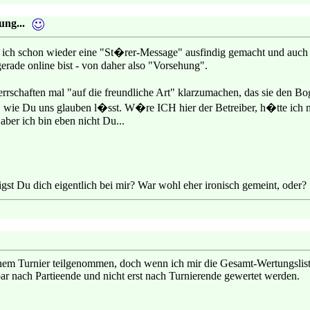
ng...
e ich schon wieder eine "St�rer-Message" ausfindig gemacht und auc
erade online bist - von daher also "Vorsehung".
errschaften mal "auf die freundliche Art" klarzumachen, das sie den 
t, wie Du uns glauben l�sst. W�re ICH hier der Betreiber, h�tte ich
 aber ich bin eben nicht Du...
st Du dich eigentlich bei mir? War wohl eher ironisch gemeint, oder? :
inem Turnier teilgenommen, doch wenn ich mir die Gesamt-Wertungslist
bar nach Partieende und nicht erst nach Turnierende gewertet werden.