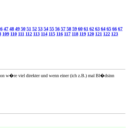
46
47
48
49
50
51
52
53
54
55
56
57
58
59
60
61
62
63
64
65
66
67
8
109
110
111
112
113
114
115
116
117
118
119
120
121
122
123
n w�re viel direkter und wenn einer (ich z.B.) mal Bl�dsinn