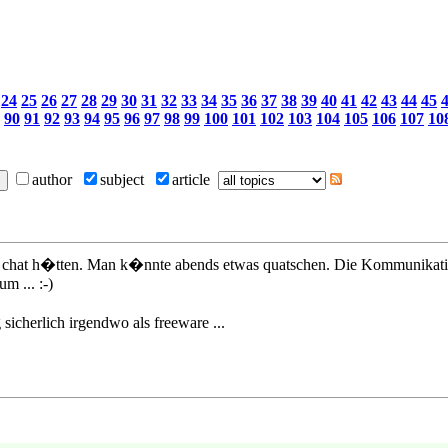
24
25
26
27
28
29
30
31
32
33
34
35
36
37
38
39
40
41
42
43
44
45
90
91
92
93
94
95
96
97
98
99
100
101
102
103
104
105
106
107
10
author
subject
article
 chat h�tten. Man k�nnte abends etwas quatschen. Die Kommunikatio
m ... :-)
icherlich irgendwo als freeware ...