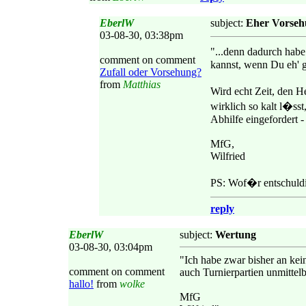
EberlW
subject:
Eher Vorsehu
03-08-30, 03:38pm
"...denn dadurch hab
comment on comment
kannst, wenn Du eh' g
Zufall oder Vorsehung?
from
Matthias
Wird echt Zeit, den H
wirklich so kalt l�ss
Abhilfe eingefordert -
MfG,
Wilfried
PS: Wof�r entschuldig
reply
EberlW
subject:
Wertung
03-08-30, 03:04pm
"Ich habe zwar bisher an ke
comment on comment
auch Turnierpartien unmittel
hallo!
from
wolke
MfG