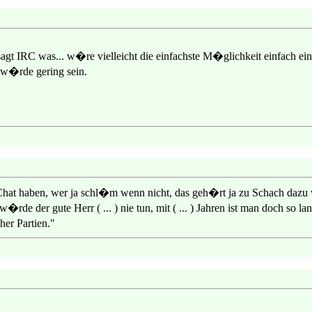
ir sagt IRC was... w�re vielleicht die einfachste M�glichkeit einfac
 w�rde gering sein.
haben, wer ja schl�m wenn nicht, das geh�rt ja zu Schach dazu wie d
w�rde der gute Herr ( ... ) nie tun, mit ( ... ) Jahren ist man doch so
er Partien."