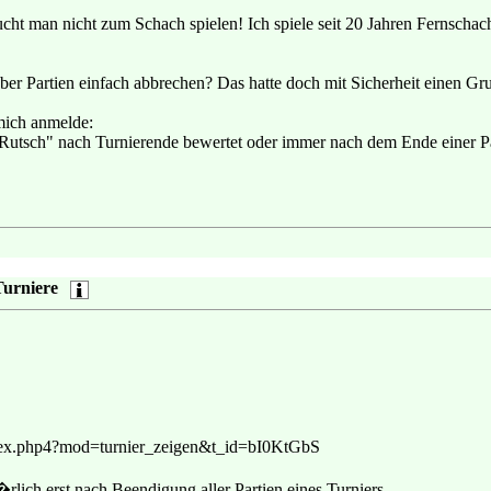
raucht man nicht zum Schach spielen! Ich spiele seit 20 Jahren Fernsch
ber Partien einfach abbrechen? Das hatte doch mit Sicherheit einen Gru
mich anmelde:
 Rutsch" nach Turnierende bewertet oder immer nach dem Ende einer Pa
Turniere
dex.php4?mod=turnier_zeigen&t_id=bI0KtGbS
rlich erst nach Beendigung aller Partien eines Turniers.