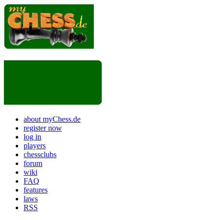
about myChess.de
register now
log in
players
chessclubs
forum
wiki
FAQ
features
laws
RSS