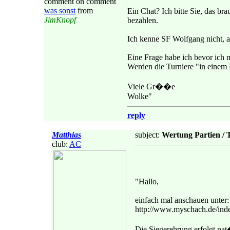
comment on comment
was sonst
from
Ein Chat? Ich bitte Sie, das b
JimKnopf
bezahlen.
Ich kenne SF Wolfgang nicht, a
Eine Frage habe ich bevor ich 
Werden die Turniere "in einem
Viele Gr��e
Wolke"
reply
Matthias
subject:
Wertung Partien / 
club:
AC
"Hallo,
einfach mal anschauen unter:
http://www.myschach.de/in
Die Siegerehrung erfolgt nat�