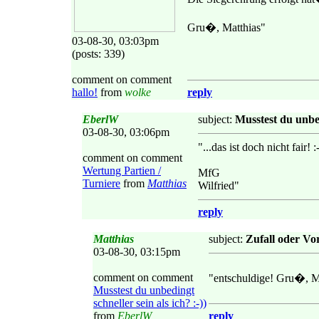
Gru�, Matthias"
03-08-30, 03:03pm
(posts: 339)
comment on comment
hallo!
from
wolke
reply
EberlW
subject:
Musstest du unbedi
03-08-30, 03:06pm
"...das ist doch nicht fair! :
comment on comment
Wertung Partien /
MfG
Turniere
from
Matthias
Wilfried"
reply
Matthias
subject:
Zufall oder V
03-08-30, 03:15pm
comment on comment
"entschuldige! Gru�, M
Musstest du unbedingt
schneller sein als ich? :-))
from
EberlW
reply