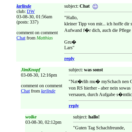
larlinde
subject:
Chat
club:
DW
03-08-30, 01:56am
"Hallo,
(posts: 337)
kleiner Tipp von mir... ich hoffe d
Aufwand f�r dich, auch die Pflege
comment on comment
Chat
from
Matthias
Gru�
Lars"
reply
JimKnopf
subject:
was sonst
03-08-30, 12:16pm
"Nat�rlih mu� mySchach nen Chat 
comment on comment
von RS hierher - aber nein sowas 
Chat
from
larlinde
versauen, durch Aufgabe s�mtlich
reply
wolke
subject:
hallo!
03-08-30, 02:12pm
"Guten Tag Schachfreunde,