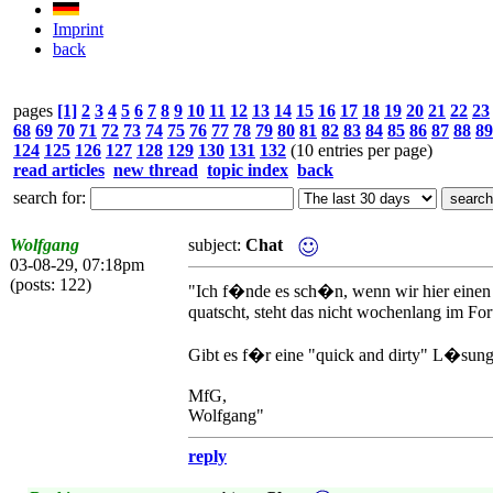
Imprint
back
pages
[1]
2
3
4
5
6
7
8
9
10
11
12
13
14
15
16
17
18
19
20
21
22
23
68
69
70
71
72
73
74
75
76
77
78
79
80
81
82
83
84
85
86
87
88
89
124
125
126
127
128
129
130
131
132
(10 entries per page)
read articles
new thread
topic index
back
search for:
Wolfgang
subject:
Chat
03-08-29, 07:18pm
(posts: 122)
"Ich f�nde es sch�n, wenn wir hier einen
quatscht, steht das nicht wochenlang im Foru
Gibt es f�r eine "quick and dirty" L�sung s
MfG,
Wolfgang"
reply