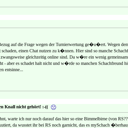
 Bezug auf die Frage wegen der Turnierwertung ge�u�ert. Wegen dem Ch
t schaden, einen Chat nutzen zu k�nnen. Hier sind so manche Schachfr
t zwangsweise gleichzeitig online sind. Da w�re ein wenig gemeinsam
cht - aber es schadet halt nicht und w�rde so manchen Schachfreund 
n entsinne...
 Knall nicht gehört! :-((
nt, warte ich nur noch darauf das hier so eine Bimmelbirne (von RS?
kutiert, da wusstet ihr bei RS noch garnicht, das es mySchach �be